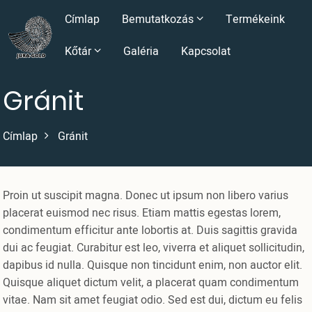
Ugrás
Fő
Címlap
Bemutatkozás
Termékeink
a
tartalomra
navigáció
Kőtár
Galéria
Kapcsolat
Gránit
Címlap
Gránit
Proin ut suscipit magna. Donec ut ipsum non libero varius
placerat euismod nec risus. Etiam mattis egestas lorem,
condimentum efficitur ante lobortis at. Duis sagittis gravida
dui ac feugiat. Curabitur est leo, viverra et aliquet sollicitudin,
dapibus id nulla. Quisque non tincidunt enim, non auctor elit.
Quisque aliquet dictum velit, a placerat quam condimentum
vitae. Nam sit amet feugiat odio. Sed est dui, dictum eu felis