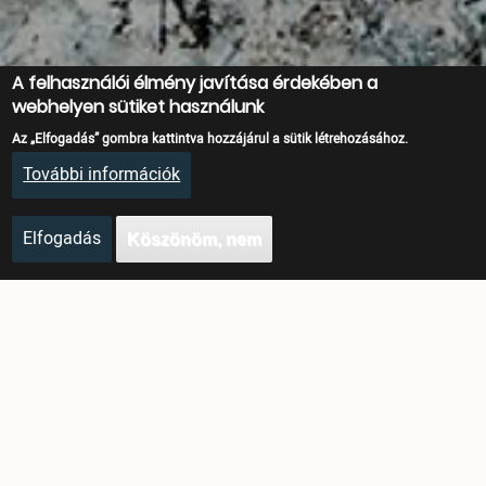
A felhasználói élmény javítása érdekében a
webhelyen sütiket használunk
Az „Elfogadás” gombra kattintva hozzájárul a sütik létrehozásához.
További információk
Elfogadás
Köszönöm, nem
Üdvözöljük!
Ön megálmodja, mi
megvalósítjuk.