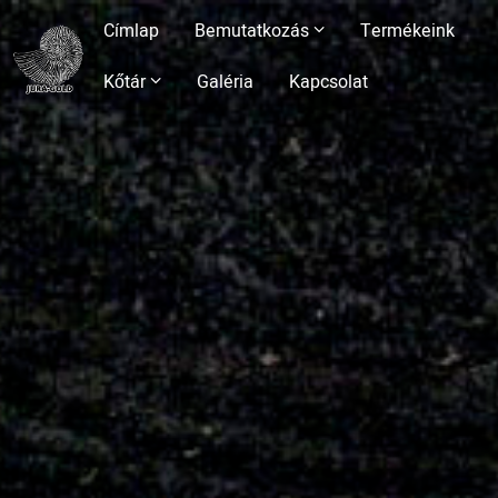
Ugrás
Fő
Címlap
Bemutatkozás
Termékeink
a
tartalomra
navigáció
Kőtár
Galéria
Kapcsolat